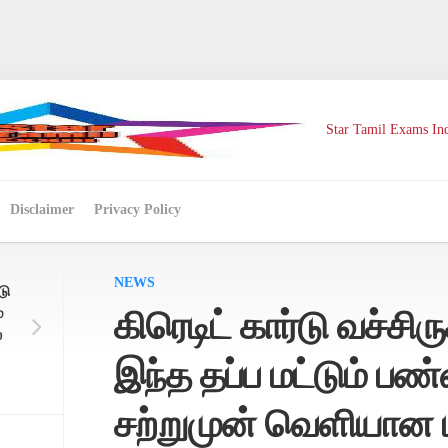
Star Tamil Exams Ind
Disclaimer
Privacy Policy
NEWS
டு
்
கிரெடிட் கார்டு வச்சி
்
இந்த தப்ப மட்டும் ப
சற்றுமுன் வெளியான ப