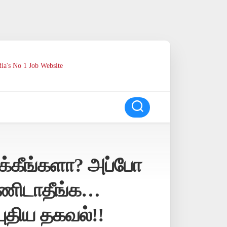
ia's No 1 Job Website
ருக்கீங்களா? அப்போ
ண்ணிடாதீங்க…
ுதிய தகவல்!!