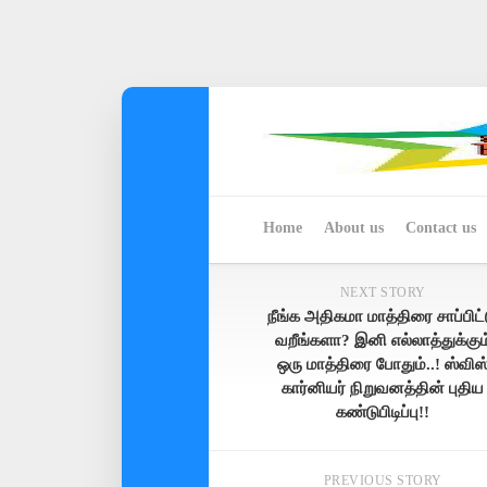
Skip
to
content
Home
About us
Contact us
NEXT STORY
நீங்க அதிகமா மாத்திரை சாப்பிட்
வறீங்களா? இனி எல்லாத்துக்கும
ஒரு மாத்திரை போதும்..! ஸ்விஸ
கார்னியர் நிறுவனத்தின் புதிய
கண்டுபிடிப்பு!!
PREVIOUS STORY