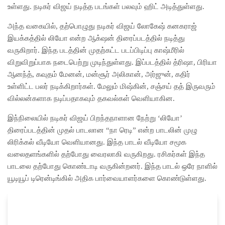
உள்ளது. நடிகர் விஜய் நடித்த படங்கள் பலவும் ஹிட் அடித்துள்ளது.
அந்த வகையில், தற்பொழுது நடிகர் விஜய் லோகேஷ் கனகராஜ்
இயக்கத்தில் லியோ என்ற ஆக்‌ஷன் திரைப்படத்தில் நடித்து
வருகிறார். இந்த படத்தின் முதற்கட்ட படப்பிடிப்பு காஷ்மீரில்
விறுவிறுப்பாக நடைபெற்று முடிந்துள்ளது. இப்படத்தில் த்ரிஷா, பிரியா
ஆனந்த், கவுதம் மேனன், மன்சூர் அலிகான், அர்ஜுன், கதிர்
உள்ளிட்ட பலர் நடிக்கிறார்கள். மேலும் மிஷ்கின், சஞ்சய் தத் இருவரும்
வில்லன்களாக நடிப்பதாகவும் தகவல்கள் வெளியாகின.
இந்நிலையில் நடிகர் விஜய் பிறந்தநாளான நேற்று ‘லியோ’
திரைப்படத்தின் முதல் பாடலான “நா ரெடி” என்ற பாடலின் முழு
லிரிக்கல் வீடியோ வெளியானது. இந்த பாடல் வீடியோ சமூக
வலைதளங்களில் தற்போது வைரலாகி வருகிறது. ரசிகர்கள் இந்த
பாடலை தற்போது கொண்டாடி வருகின்றனர். இந்த பாடல் ஒரே நாளில்
யூடியூப் டிரென்டிங்கில் அதிக பார்வையாளர்களை கொண்டுள்ளது.