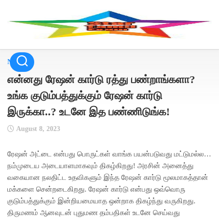
Skip
to
content
NEWS
என்னது ரேஷன் கார்டு ரத்து பண்றாங்களா?
உங்க குடும்பத்துக்கும் ரேஷன் கார்டு
இருக்கா..? உடனே இத பண்ணிடுங்க!
August 8, 2023
ரேஷன் அட்டை என்பது பொருட்கள் வாங்க பயன்படுவது மட்டுமல்ல…
நம்முடைய அடையாளமாகவும் திகழ்கிறது! அரசின் அனைத்து
வகையான நலதிட்ட உதவிகளும் இந்த ரேஷன் கார்டு மூலமாகத்தான்
மக்களை சென்றடைகிறது. ரேஷன் கார்டு என்பது ஒவ்வொரு
குடும்பத்துக்கும் இன்றியமையாத ஒன்றாக திகழ்ந்து வருகிறது.
திருமணம் ஆனவுடன் புதுமண தம்பதிகள் உடனே செய்வது