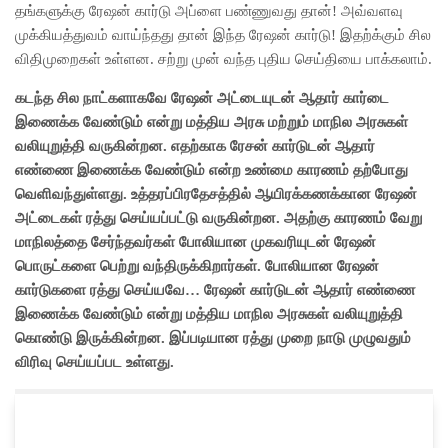
தங்களுக்கு ரேஷன் கார்டு அப்ளை பண்ணுவது தான்! அவ்வளவு
முக்கியத்துவம் வாய்ந்தது தான் இந்த ரேஷன் கார்டு! இதற்க்கும் சில
விதிமுறைகள் உள்ளன. சற்று முன் வந்த புதிய செய்தியை பாக்கலாம்.
கடந்த சில நாட்களாகவே ரேஷன் அட்டையுடன் ஆதார் கார்டை
இணைக்க வேண்டும் என்று மத்திய அரசு மற்றும் மாநில அரசுகள்
வலியுறுத்தி வருகின்றன. எதற்காக ரேசன் கார்டுடன் ஆதார்
எண்ணை இணைக்க வேண்டும் என்ற உண்மை காரணம் தற்போது
வெளிவந்துள்ளது. உத்தரப்பிரதேசத்தில் ஆயிரக்கணக்கான ரேஷன்
அட்டைகள் ரத்து செய்யப்பட்டு வருகின்றன. அதற்கு காரணம் வேறு
மாநிலத்தை சேர்ந்தவர்கள் போலியான முகவரியுடன் ரேஷன்
பொருட்களை பெற்று வந்திருக்கிறார்கள். போலியான ரேஷன்
கார்டுகளை ரத்து செய்யவே… ரேஷன் கார்டுடன் ஆதார் எண்ணை
இணைக்க வேண்டும் என்று மத்திய மாநில அரசுகள் வலியுறுத்தி
கொண்டு இருக்கின்றன. இப்படியான ரத்து முறை நாடு முழுவதும்
விரிவு செய்யப்பட உள்ளது.