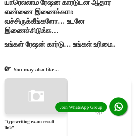
யாரெல்லாம் ரேஷன் கார்டுடன் ஆதார்
எண்ணை இணைக்காம
வச்சிருக்கீங்களோ… உடனே
இணைச்சிடுங்க…
உங்கள் ரேஷன் கார்டு… உங்கள் உரிமை..
You may also like...
“typewriting exam result
link”