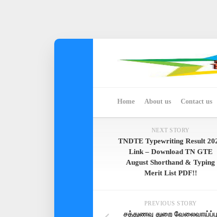
Skip
to
content
Home
About us
Contact us
NEXT STORY
TNDTE Typewriting Result 20
Link – Download TN GTE
August Shorthand & Typing
Merit List PDF!!
PREVIOUS STORY
சத்துணவு துறை வேலைவாய்ப்ப