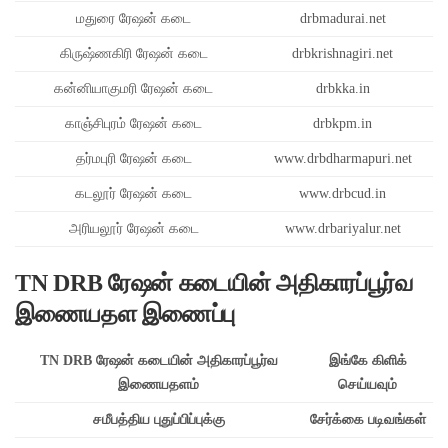
மதுரை ரேஷன் கடை
drbmadurai.net
கிருஷ்ணகிரி ரேஷன் கடை
drbkrishnagiri.net
கன்னியாகுமரி ரேஷன் கடை
drbkka.in
காஞ்சிபுரம் ரேஷன் கடை
drbkpm.in
தர்மபுரி ரேஷன் கடை
www.drbdharmapuri.net
கடலூர் ரேஷன் கடை
www.drbcud.in
அரியலூர் ரேஷன் கடை
www.drbariyalur.net
TN DRB ரேஷன் கடையின் அதிகாரப்பூர்வ
இணையதள இணைப்பு
TN DRB ரேஷன் கடையின் அதிகாரப்பூர்வ
இங்கே கிளிக்
இணையதளம்
செய்யவும்
சமீபத்திய புதுப்பிப்புக்கு
சேர்க்கை படிவங்கள்