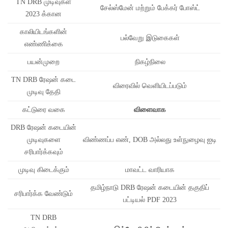
TN DRB முடிவுகள்
சேல்ஸ்மேன் மற்றும் பேக்கர் போஸ்ட்
2023 க்கான
காலியிடங்களின்
பல்வேறு இடுகைகள்
எண்ணிக்கை
பயன்முறை
நிகழ்நிலை
TN DRB ரேஷன் கடை
விரைவில் வெளியிடப்படும்
முடிவு தேதி
கட்டுரை வகை
விளைவாக
DRB ரேஷன் கடையின்
முடிவுகளை
விண்ணப்ப எண், DOB அல்லது உள்நுழைவு ஐடி
சரிபார்க்கவும்
முடிவு கிடைக்கும்
மாவட்ட வாரியாக
தமிழ்நாடு DRB ரேஷன் கடையின் தகுதிப்
சரிபார்க்க வேண்டும்
பட்டியல் PDF 2023
TN DRB