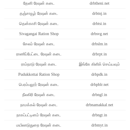
தேனி ரேஷன் கடை
drbtheni.net
தஞ்சாவூர் ரேஷன் கடை
drbtnj.in
தென்காசி ரேஷன் கடை
drbtsi.in
Sivagangai Ration Shop
drbsvg.net
சேலம் ரேஷன் கடை
drbslm.in
ராணிப்பேட்டை ரேஷன் கடை
drbrpt.in
ராம்நாடு ரேஷன் கடை
இங்கே கிளிக் செய்யவும்
Pudukkottai Ration Shop
drbpdk.in
பெரம்பலூர் ரேஷன் கடை
drbpblr.net
நீலகிரி ரேஷன் கடை
drbngl.in
நாமக்கல் ரேஷன் கடை
drbnamakkal.net
நாகப்பட்டினம் ரேஷன் கடை
drbngt.in
மயிலாடுதுறை ரேஷன் கடை
drbmyt.in