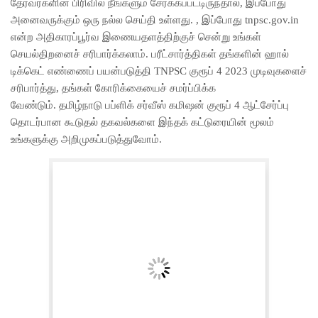
தேர்வர்களின் பிரிவில் நீங்களும் சேர்க்கப்பட்டிருந்தால், இப்போது
அனைவருக்கும் ஒரு நல்ல செய்தி உள்ளது. , இப்போது tnpsc.gov.in
என்ற அதிகாரப்பூர்வ இணையதளத்திற்குச் சென்று உங்கள்
செயல்திறனைச் சரிபார்க்கலாம். பரீட்சார்த்திகள் தங்களின் ஹால்
டிக்கெட் எண்ணைப் பயன்படுத்தி TNPSC குரூப் 4 2023 முடிவுகளைச்
சரிபார்த்து, தங்கள் கோரிக்கையைச் சமர்ப்பிக்க
வேண்டும். தமிழ்நாடு பப்ளிக் சர்வீஸ் கமிஷன் குரூப் 4 ஆட்சேர்ப்பு
தொடர்பான கூடுதல் தகவல்களை இந்தக் கட்டுரையின் மூலம்
உங்களுக்கு அறிமுகப்படுத்துவோம்.