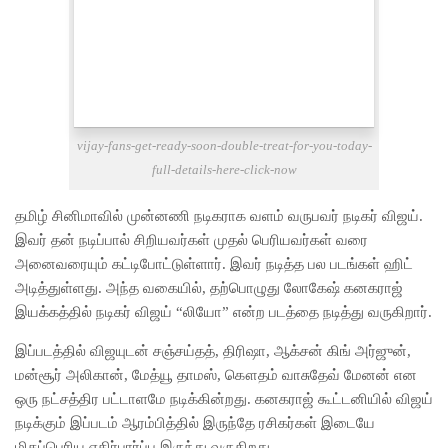
vijay-fans-get-ready-soon-double-treat-for-you-today-
full-details-here-click-now
தமிழ் சினிமாவில் முன்னணி நடிகராக வளம் வருபவர் நடிகர் விஜய்.
இவர் தன் நடிப்பால் சிறியவர்கள் முதல் பெரியவர்கள் வரை
அனைவரையும் கட்டிபோட்டுள்ளார். இவர் நடித்த பல படங்கள் ஹிட்
அடித்துள்ளது. அந்த வகையில், தற்பொழுது லோகேஷ் கனகராஜ்
இயக்கத்தில் நடிகர் விஜய் “லியோ” என்ற படத்தை நடித்து வருகிறார்.
இப்படத்தில் விஜயுடன் சஞ்சய்தத், திரிஷா, ஆக்சன் கிங் அர்ஜுன்,
மன்சூர் அலிகான், மேத்யூ தாமஸ், கௌதம் வாசுதேவ் மேனன் என
ஒரு நட்சத்திர பட்டாளமே நடிக்கின்றது. கனகராஜ் கூட்டனியில் விஜய்
நடிக்கும் இப்படம் ஆரம்பித்தில் இருந்தே ரசிகர்கள் இடையே
மிகப்பெரிய எதிர்பார்ப்பு இருந்து வருகிறது.