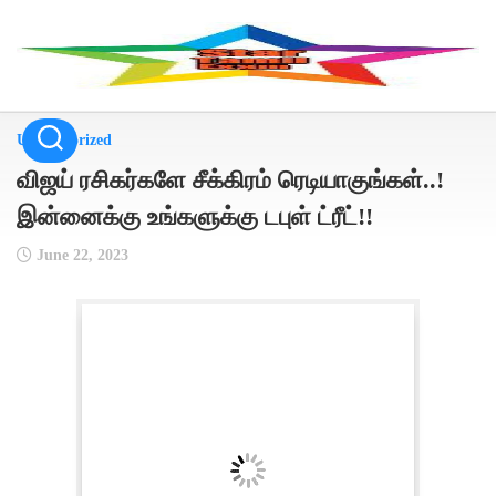
Skip
to
content
Uncategorized
விஜய் ரசிகர்களே சீக்கிரம் ரெடியாகுங்கள்..!
இன்னைக்கு உங்களுக்கு டபுள் ட்ரீட்!!
June 22, 2023