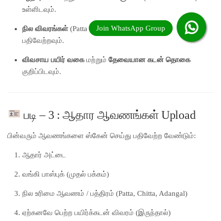
உள்ளிடவும்.
நில விவரங்கள்
(Patta Number / Chitta / Adangal)
பதிவேற்றவும்.
விவசாய பயிர் வகை
மற்றும்
தேவையான கடன் தொகை
குறிப்பிடவும்.
படி – 3 : ஆதார ஆவணங்கள் Upload
பின்வரும் ஆவணங்களை ஸ்கேன் செய்து பதிவேற்ற வேண்டும்:
ஆதார் அட்டை
வங்கி பாஸ்புக் (முதல் பக்கம்)
நில உரிமை ஆவணம் / பத்திரம் (Patta, Chitta, Adangal)
ஏற்கனவே பெற்ற பயிர்க்கடன் விவரம் (இருந்தால்)