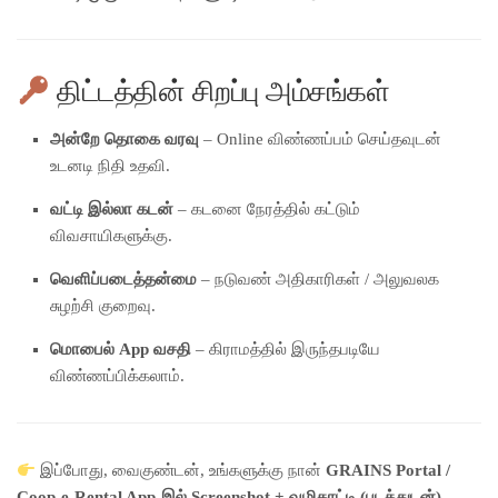
திட்டத்தின் சிறப்பு அம்சங்கள்
அன்றே தொகை வரவு
– Online விண்ணப்பம் செய்தவுடன்
உடனடி நிதி உதவி.
வட்டி இல்லா கடன்
– கடனை நேரத்தில் கட்டும்
விவசாயிகளுக்கு.
வெளிப்படைத்தன்மை
– நடுவண் அதிகாரிகள் / அலுவலக
சுழற்சி குறைவு.
மொபைல் App வசதி
– கிராமத்தில் இருந்தபடியே
விண்ணப்பிக்கலாம்.
இப்போது, வைகுண்டன், உங்களுக்கு நான்
GRAINS Portal /
Coop-e-Rental App-இல் Screenshot + வழிகாட்டி (படத்துடன்)