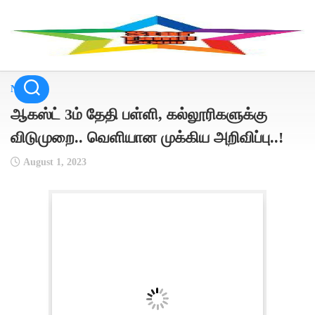
Skip
to
content
NEWS
ஆகஸ்ட் 3ம் தேதி பள்ளி, கல்லூரிகளுக்கு
விடுமுறை.. வெளியான முக்கிய அறிவிப்பு..!
August 1, 2023